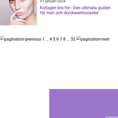
01 januari 2024
Kollagen bra för - Den ultimata guiden
för mat- och dryckesentusiaster
1
…
4
5
6
7
8
…
32