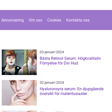
Annonsering
Om oss
Cookies
Kontakta oss
03 januari 2024
Bästa Retinol Serum: Högkvalitativ
Förnyelse för Din Hud
02 januari 2024
Hyaluronsyra serum: En djupgående
översikt för matentusiaster