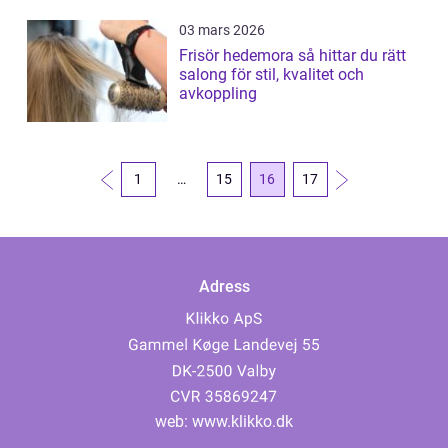
03 mars 2026
Frisör hedemora så hittar du rätt
salong för stil, kvalitet och
avkoppling
1
…
15
16
17
Adress
web:
www.klikko.dk