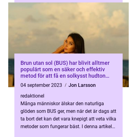
Brun utan sol (BUS) har blivit alltmer
populärt som en säker och effektiv
metod för att få en solkysst hudton
utan att riskera skadlig UV-strålning
04 september 2023
Jon Larsson
från solen eller solarium
redaktionel
Många människor älskar den naturliga
glöden som BUS ger, men när det är dags att
ta bort det kan det vara knepigt att veta vilka
metoder som fungerar bäst. I denna artikel
kommer vi att ge en grundlig...