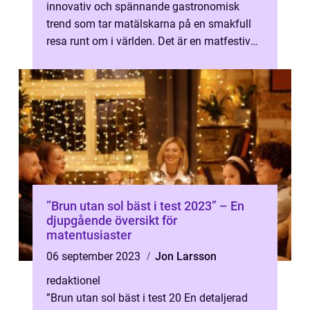
innovativ och spännande gastronomisk
trend som tar matälskarna på en smakfull
resa runt om i världen. Det är en matfestival
på hjul, där olika kök och maträtter e...
”Brun utan sol bäst i test 2023” – En
djupgående översikt för
matentusiaster
06 september 2023
Jon Larsson
redaktionel
”Brun utan sol bäst i test 20 En detaljerad