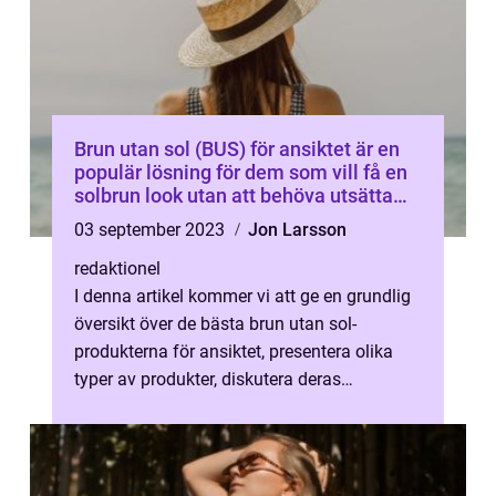
Brun utan sol (BUS) för ansiktet är en
populär lösning för dem som vill få en
solbrun look utan att behöva utsätta
huden för de skadliga effekterna av
03 september 2023
Jon Larsson
solens UV-strålar
redaktionel
I denna artikel kommer vi att ge en grundlig
översikt över de bästa brun utan sol-
produkterna för ansiktet, presentera olika
typer av produkter, diskutera deras
skillnader, samt utforska för- och nack...