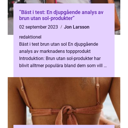
”Bäst i test: En djupgående analys av
brun utan sol-produkter”
02 september 2023
Jon Larsson
redaktionel
Bäst i test brun utan sol En djupgående
analys av marknadens toppprodukt
Introduktion: Brun utan sol-produkter har
blivit alltmer populära bland dem som vill ha
en solkysst look utan att utsättas för ...