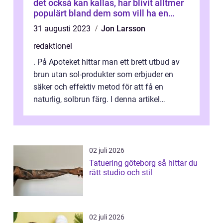
det också kan kallas, har blivit alltmer
populärt bland dem som vill ha en
solkysst look utan att utsätta sig för
31 augusti 2023
Jon Larsson
farorna med att sola
redaktionel
. På Apoteket hittar man ett brett utbud av
brun utan sol-produkter som erbjuder en
säker och effektiv metod för att få en
naturlig, solbrun färg. I denna artikel
kommer vi att ge dig en övergripande ...
02 juli 2026
Tatuering göteborg så hittar du
rätt studio och stil
02 juli 2026